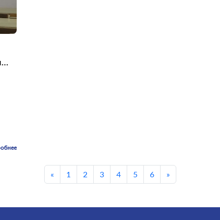
и
обнее
«
1
2
3
4
5
6
»