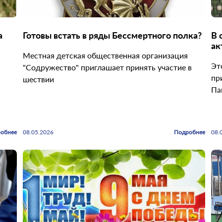
а
Готовы встать в ряды Бессмертного полка?
В 
ак
Местная детская общественная организация
ре
Эт
"Содружество" приглашает принять участие в
пр
шествии
Па
обнее
08.05.2026
Подробнее
08.