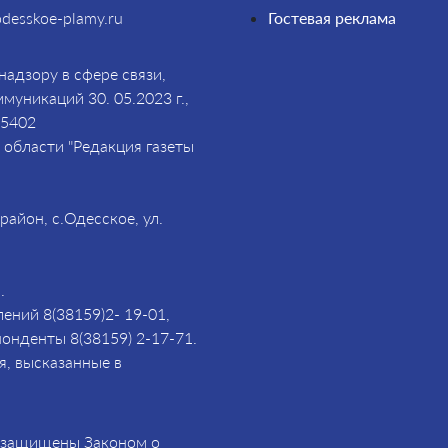
desskoe-plamy.ru
Гостевая реклама
адзору в сфере связи,
уникаций 30. 05.2023 г.,
85402
области "Редакция газеты
айон, с.Одесское, ул.
.
ений 8(38159)2- 19-01,
понденты 8(38159) 2-17-71.
я, высказанные в
и защищены Законом о